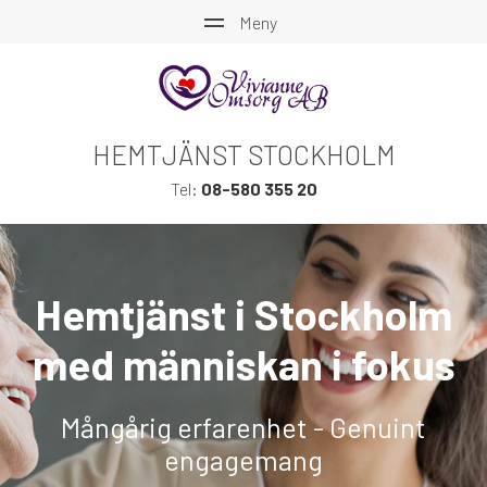
HEMTJÄNST STOCKHOLM
Tel:
08-580 355 20
Hemtjänst i Stockholm
med människan i fokus
Mångårig erfarenhet - Genuint
engagemang