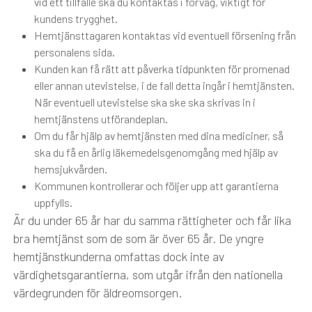
vid ett tillfälle ska du kontaktas i förväg, viktigt för
kundens trygghet.
Hemtjänsttagaren kontaktas vid eventuell försening från
personalens sida.
Kunden kan få rätt att påverka tidpunkten för promenad
eller annan utevistelse, i de fall detta ingår i hemtjänsten.
När eventuell utevistelse ska ske ska skrivas in i
hemtjänstens utförandeplan.
Om du får hjälp av hemtjänsten med dina mediciner, så
ska du få en årlig läkemedelsgenomgång med hjälp av
hemsjukvården.
Kommunen kontrollerar och följer upp att garantierna
uppfylls.
Är du under 65 år har du samma rättigheter och får lika
bra hemtjänst som de som är över 65 år. De yngre
hemtjänstkunderna omfattas dock inte av
värdighetsgarantierna, som utgår ifrån den nationella
värdegrunden för äldreomsorgen.