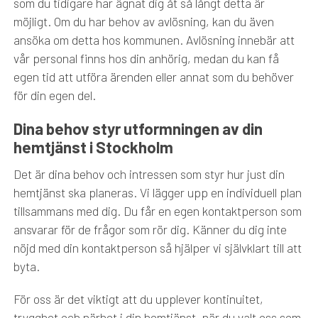
som du tidigare har ägnat dig åt så långt detta är
möjligt. Om du har behov av avlösning, kan du även
ansöka om detta hos kommunen. Avlösning innebär att
vår personal finns hos din anhörig, medan du kan få
egen tid att utföra ärenden eller annat som du behöver
för din egen del.
Dina behov styr utformningen av din
hemtjänst i Stockholm
Det är dina behov och intressen som styr hur just din
hemtjänst ska planeras. Vi lägger upp en individuell plan
tillsammans med dig. Du får en egen kontaktperson som
ansvarar för de frågor som rör dig. Känner du dig inte
nöjd med din kontaktperson så hjälper vi självklart till att
byta.
För oss är det viktigt att du upplever kontinuitet,
trygghet och närhet i din hemtjänst, när du valt oss som